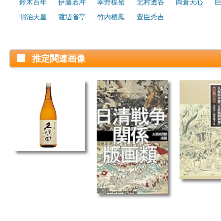
鈴木百年
伊藤若冲
幸野楳嶺
北村透谷
岡倉天心
明治天皇
渡辺省亭
竹内栖鳳
豊臣秀吉
推定関連画像