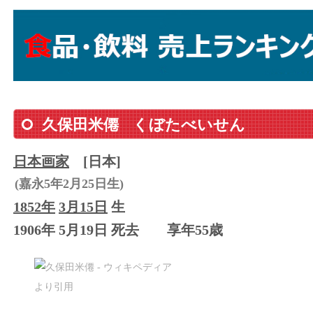
久保田米僊
くぼたべいせん
日本
画家
[日本]
(嘉永5年2月25日生)
1852年
3月15日
生
1906年 5月19日 死去
享年55歳