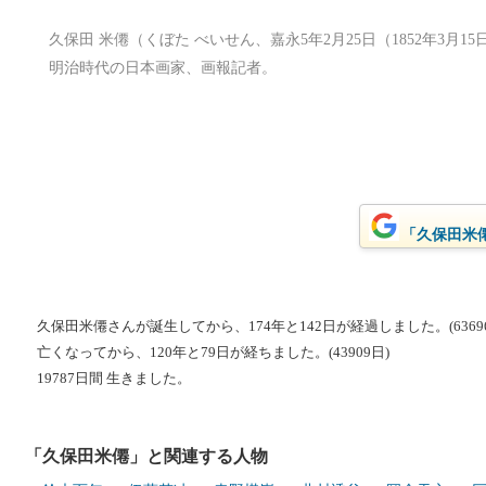
久保田 米僊（くぼた べいせん、嘉永5年2月25日（1852年3月15日）
明治時代の日本画家、画報記者。
「久保田米僊
久保田米僊さんが誕生してから、174年と142日が経過しました。(6369
亡くなってから、120年と79日が経ちました。(43909日)
19787日間 生きました。
「久保田米僊」と関連する人物