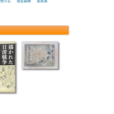
巨勢小石
徳富蘇峰
新島襄