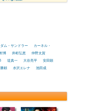
アダム・サンドラー
カーネル・
村博
井桁弘恵
仲野太賀
希
堤真一
大谷亮平
安田顕
田勝頼
水沢エレナ
池田成