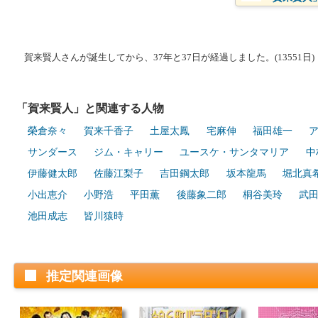
賀来賢人さんが誕生してから、37年と37日が経過しました。(13551日)
「賀来賢人」と関連する人物
榮倉奈々
賀来千香子
土屋太鳳
宅麻伸
福田雄一
サンダース
ジム・キャリー
ユースケ・サンタマリア
中
伊藤健太郎
佐藤江梨子
吉田鋼太郎
坂本龍馬
堀北真
小出恵介
小野浩
平田薫
後藤象二郎
桐谷美玲
武
池田成志
皆川猿時
推定関連画像