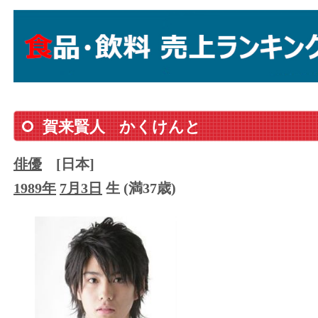
賀来賢人
かくけんと
俳優
[日本]
1989年
7月3日
生 (満37歳)