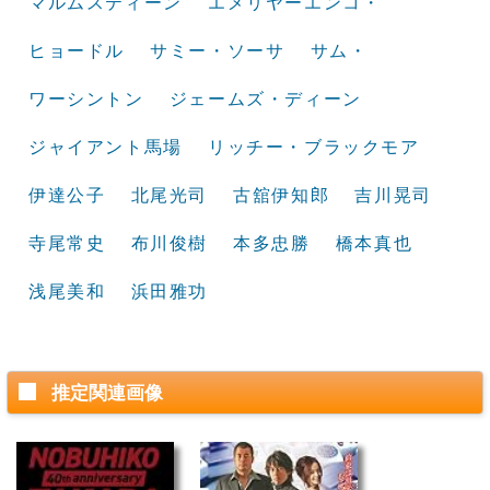
マルムスティーン
エメリヤーエンコ・
ヒョードル
サミー・ソーサ
サム・
ワーシントン
ジェームズ・ディーン
ジャイアント馬場
リッチー・ブラックモア
伊達公子
北尾光司
古舘伊知郎
吉川晃司
寺尾常史
布川俊樹
本多忠勝
橋本真也
浅尾美和
浜田雅功
推定関連画像