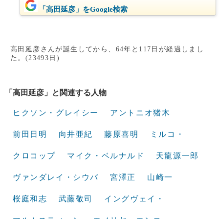
「高田延彦」をGoogle検索
高田延彦さんが誕生してから、64年と117日が経過しまし
た。(23493日)
「高田延彦」と関連する人物
ヒクソン・グレイシー
アントニオ猪木
前田日明
向井亜紀
藤原喜明
ミルコ・
クロコップ
マイク・ベルナルド
天龍源一郎
ヴァンダレイ・シウバ
宮澤正
山崎一
桜庭和志
武藤敬司
イングヴェイ・