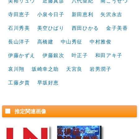
美裕リュウ
近藤真彦
八代亜紀
南こうせつ
寺田恵子
小泉今日子
新田恵利
矢沢永吉
石川秀美
美空ひばり
西田ひかる
金子美香
長山洋子
高橋建
中山秀征
中村雅俊
伊藤かずえ
伊藤銀次
叶正子
和田アキ子
哀川翔
坂崎幸之助
天宮良
岩男潤子
工藤夕貴
早坂好恵
推定関連画像