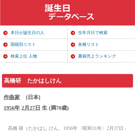
本日が誕生日の人
生年月日で検索
国籍別リスト
各種リスト
検索上位 人物
書籍売上ランキング
高橋研
たかはしけん
作曲家
[日本]
1956年
2月27日
生 (満70歳)
高橋 研（たかはし けん、1956年〈昭和31年〉2月27日 ‐