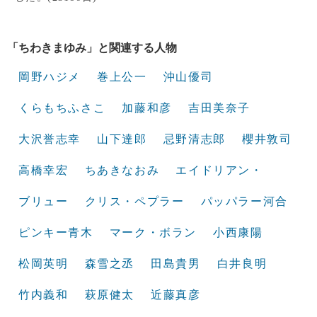
「ちわきまゆみ」と関連する人物
岡野ハジメ
巻上公一
沖山優司
くらもちふさこ
加藤和彦
吉田美奈子
大沢誉志幸
山下達郎
忌野清志郎
櫻井敦司
高橋幸宏
ちあきなおみ
エイドリアン・
ブリュー
クリス・ペプラー
パッパラー河合
ピンキー青木
マーク・ボラン
小西康陽
松岡英明
森雪之丞
田島貴男
白井良明
竹内義和
萩原健太
近藤真彦