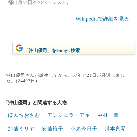
都出身の日本のベーシスト。
Wikipediaで詳細を見る
「沖山優司」をGoogle検索
沖山優司さんが誕生してから、67年と21日が経過しまし
た。(24493日)
「沖山優司」と関連する人物
ぼんちおさむ
アンジェラ・アキ
中村一義
加藤ミリヤ
安藤裕子
小泉今日子
川本真琴