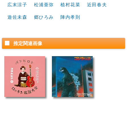
広末涼子
松浦亜弥
植村花菜
近田春夫
遊佐未森
郷ひろみ
陣内孝則
推定関連画像