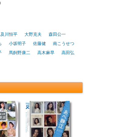
)
及川恒平
大野克夫
森田公一
ち
小坂明子
佐藤健
南こうせつ
子
馬飼野康二
高木麻早
高田弘