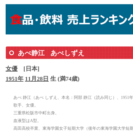
あべ静江
あべしずえ
女優
[日本]
1951年
11月28日
生 (満74歳)
あべ 静江（あべ しずえ、本名：阿部 静江（読み同じ）、1951年〈
歌手、女優。
三重県松阪市中町出身。
血液型はA型。
高田高校卒業、東海学園女子短期大学（後年の東海学園大学短