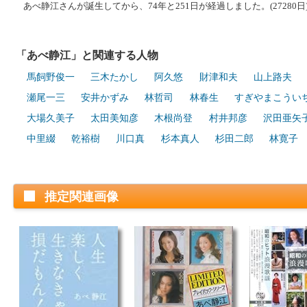
あべ静江さんが誕生してから、74年と251日が経過しました。(27280日
「あべ静江」と関連する人物
馬飼野俊一
三木たかし
阿久悠
財津和夫
山上路夫
瀬尾一三
安井かずみ
林哲司
林春生
すぎやまこうい
大場久美子
太田美知彦
木根尚登
村井邦彦
沢田亜矢
中里綴
乾裕樹
川口真
杉本真人
杉田二郎
林寛子
推定関連画像