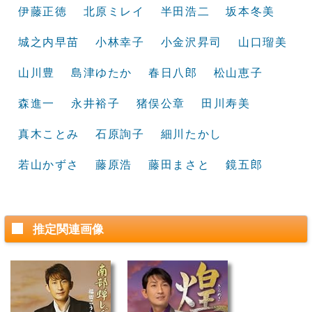
伊藤正徳
北原ミレイ
半田浩二
坂本冬美
城之内早苗
小林幸子
小金沢昇司
山口瑠美
山川豊
島津ゆたか
春日八郎
松山恵子
森進一
永井裕子
猪俣公章
田川寿美
真木ことみ
石原詢子
細川たかし
若山かずさ
藤原浩
藤田まさと
鏡五郎
推定関連画像