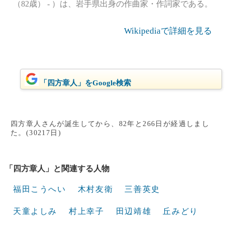
（82歳） - ）は、岩手県出身の作曲家・作詞家である。
Wikipediaで詳細を見る
「四方章人」をGoogle検索
四方章人さんが誕生してから、82年と266日が経過しまし
た。(30217日)
「四方章人」と関連する人物
福田こうへい
木村友衛
三善英史
天童よしみ
村上幸子
田辺靖雄
丘みどり