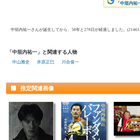
「中垣内祐一
中垣内祐一さんが誕生してから、58年と278日が経過しました。(21463
「中垣内祐一」と関連する人物
中山雅史
井原正巳
川合俊一
推定関連画像