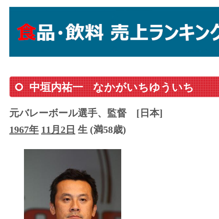
中垣内祐一
なかがいちゆういち
元バレーボール選手、監督
[日本]
1967年
11月2日
生 (満58歳)