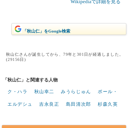
Wikipediaで詳細を見る
「秋山仁」をGoogle検索
秋山仁さんが誕生してから、79年と301日が経過しました。
(29156日)
「秋山仁」と関連する人物
ク・ハラ
秋山幸二
みうらじゅん
ポール・
エルデシュ
吉永良正
島田清次郎
杉森久英