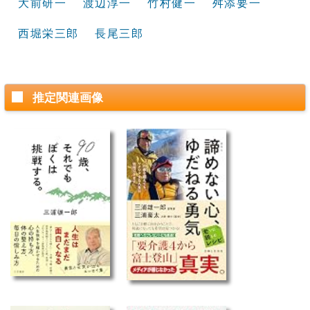
大前研一
渡辺淳一
竹村健一
舛添要一
西堀栄三郎
長尾三郎
推定関連画像