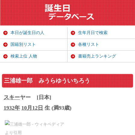
本日が誕生日の人
生年月日で検索
国籍別リスト
各種リスト
検索上位 人物
書籍売上ランキング
三浦雄一郎
みうらゆういちろう
スキー
ヤー
[日本]
1932年
10月12日
生 (満93歳)