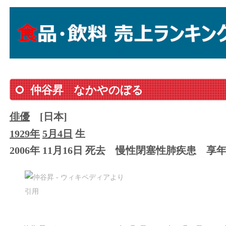
仲谷昇
なかやのぼる
俳優
[日本]
1929年
5月4日
生
2006年 11月16日 死去
慢性閉塞性肺疾患
享年