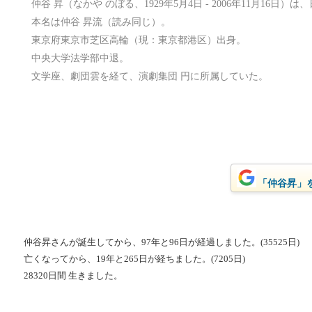
仲谷 昇（なかや のぼる、1929年5月4日 - 2006年11月16日
本名は仲谷 昇流（読み同じ）。
東京府東京市芝区高輪（現：東京都港区）出身。
中央大学法学部中退。
文学座、劇団雲を経て、演劇集団 円に所属していた。
「仲谷昇」をG
仲谷昇さんが誕生してから、97年と96日が経過しました。(35525日)
亡くなってから、19年と265日が経ちました。(7205日)
28320日間 生きました。