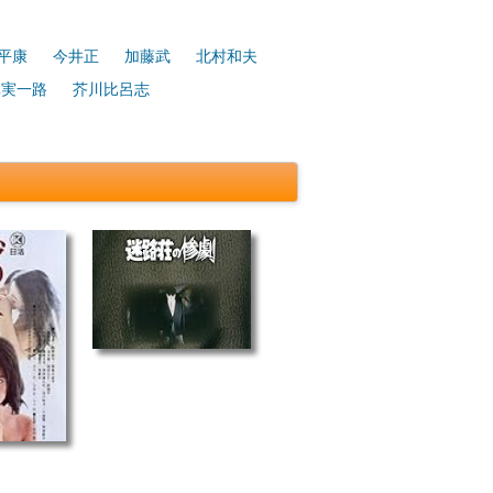
平康
今井正
加藤武
北村和夫
真実一路
芥川比呂志