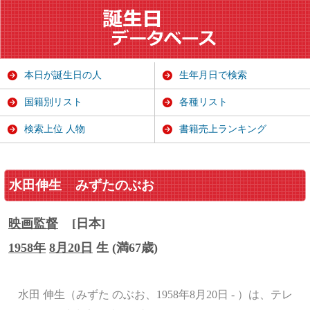
本日が誕生日の人
生年月日で検索
国籍別リスト
各種リスト
検索上位 人物
書籍売上ランキング
水田伸生
みずたのぶお
映画監督
[日本]
1958年
8月20日
生 (満67歳)
水田 伸生（みずた のぶお、1958年8月20日 - ）は、テレ