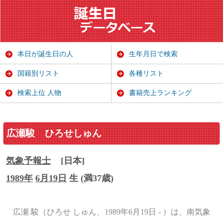
本日が誕生日の人
生年月日で検索
国籍別リスト
各種リスト
検索上位 人物
書籍売上ランキング
広瀬駿
ひろせしゅん
気象予報士
[日本]
1989年
6月19日
生 (満37歳)
広瀬 駿（ひろせ しゅん、1989年6月19日 - ）は、南気象