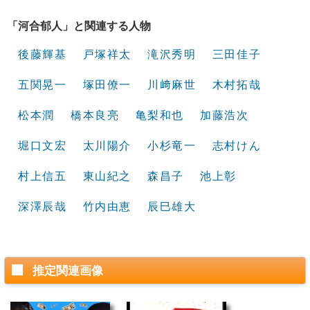
「河合郁人」と関連する人物
後藤輝基
戸塚祥太
滝沢秀明
三田佳子
五関晃一
塚田僚一
川﨑麻世
木村拓哉
松本潤
橋本良亮
亀梨和也
加藤浩次
堀口文宏
太川陽介
小杉竜一
志村けん
村上信五
東山紀之
森昌子
池上彰
深澤辰哉
竹内由恵
辰巳雄大
推定関連画像