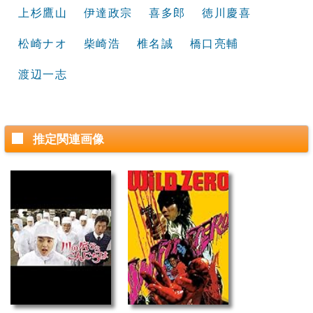
上杉鷹山
伊達政宗
喜多郎
徳川慶喜
松崎ナオ
柴崎浩
椎名誠
橋口亮輔
渡辺一志
推定関連画像