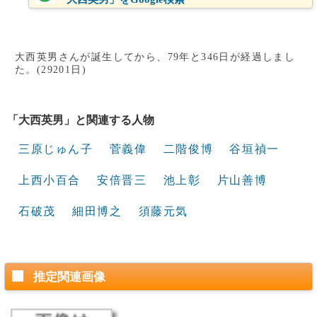
大西英男さんが誕生してから、79年と346日が経過しまし
た。(29201日)
「大西英男」と関連する人物
三原じゅん子
菅義偉
二階俊博
谷垣禎一
上西小百合
安倍晋三
池上彰
片山善博
石破茂
細田博之
須藤元気
推定関連画像