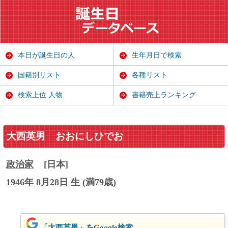
本日が誕生日の人
生年月日で検索
国籍別リスト
各種リスト
検索上位 人物
書籍売上ランキング
大西英男
おおにしひでお
政治家
[日本]
1946年
8月28日
生 (満79歳)
「大西英男」をGoogle検索