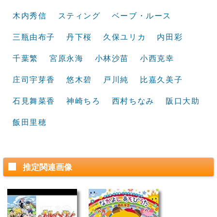
木内秀信
スティング
ベーブ・ルース
三瓶由布子
丹下桜
久保ユリカ
内田彩
千葉繁
宮原永海
小林沙苗
小西克幸
庄司宇芽香
悠木碧
戸川純
比嘉久美子
石見舞菜香
神崎ちろ
西村ちなみ
阪口大助
飯田里穂
推定関連画像