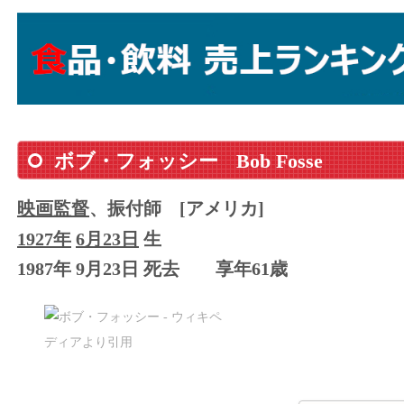
ボブ・フォッシー
Bob Fosse
映画監督
、振付師
[アメリカ]
1927年
6月23日
生
1987年 9月23日 死去
享年61歳