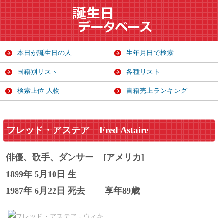
本日が誕生日の人
生年月日で検索
国籍別リスト
各種リスト
検索上位 人物
書籍売上ランキング
フレッド・アステア
Fred Astaire
俳優
、
歌手
、
ダンサー
[アメリカ]
1899年
5月10日
生
1987年 6月22日 死去
享年89歳