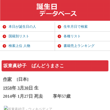
本日が誕生日の人
生年月日で検索
国籍別リスト
各種リスト
検索上位 人物
書籍売上ランキング
坂東眞砂子
ばんどうまさこ
作家
[日本]
1958年
3月30日
生
2014年 1月27日 死去
享年57歳