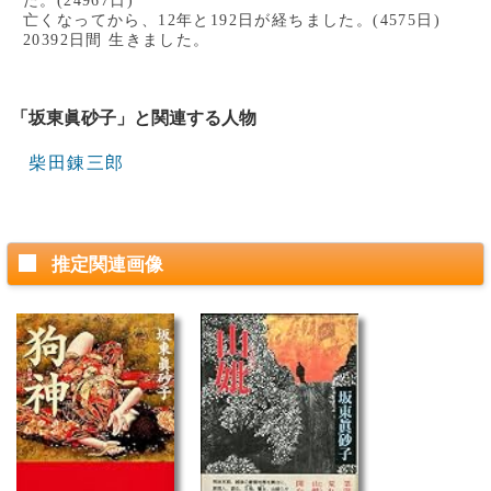
た。(24967日)
亡くなってから、12年と192日が経ちました。(4575日)
20392日間 生きました。
「坂東眞砂子」と関連する人物
柴田錬三郎
推定関連画像