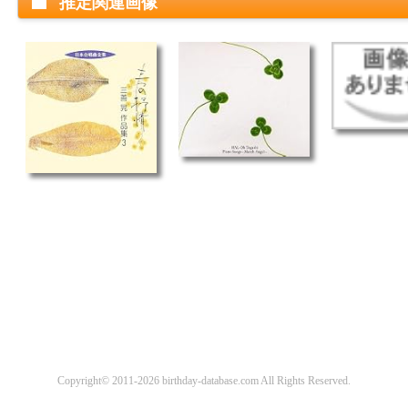
推定関連画像
Copyright© 2011-2026 birthday-database.com All Rights Reserved.