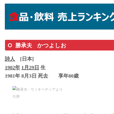
勝承夫
かつよしお
詩人
[日本]
1902年
1月29日
生
1981年 8月3日 死去
享年80歳