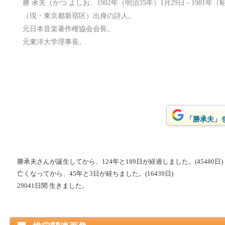
勝 承夫（かつ よしお、1902年（明治35年）1月29日 - 1981
（現・東京都新宿区）出身の詩人。
元日本音楽著作権協会会長。
元東洋大学理事長。
「勝承夫」をG
勝承夫さんが誕生してから、124年と189日が経過しました。(45480日)
亡くなってから、45年と3日が経ちました。(16439日)
29041日間 生きました。