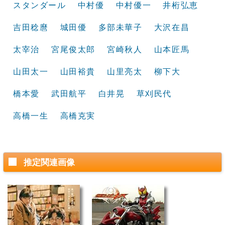
スタンダール
中村優
中村優一
井桁弘恵
吉田稔麿
城田優
多部未華子
大沢在昌
太宰治
宮尾俊太郎
宮崎秋人
山本匠馬
山田太一
山田裕貴
山里亮太
柳下大
橋本愛
武田航平
白井晃
草刈民代
高橋一生
高橋克実
推定関連画像