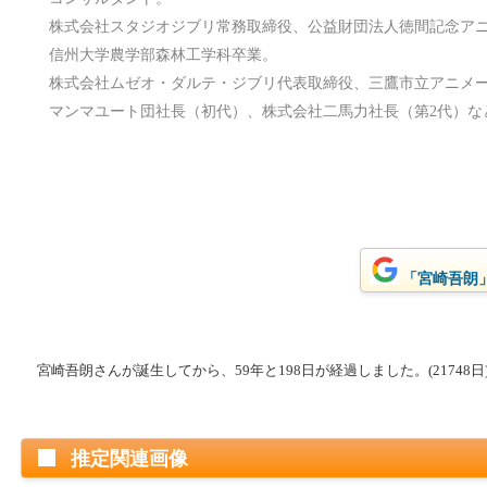
株式会社スタジオジブリ常務取締役、公益財団法人徳間記念ア
信州大学農学部森林工学科卒業。
株式会社ムゼオ・ダルテ・ジブリ代表取締役、三鷹市立アニメ
マンマユート団社長（初代）、株式会社二馬力社長（第2代）な
「宮崎吾朗」
宮崎吾朗さんが誕生してから、59年と198日が経過しました。(21748日
推定関連画像