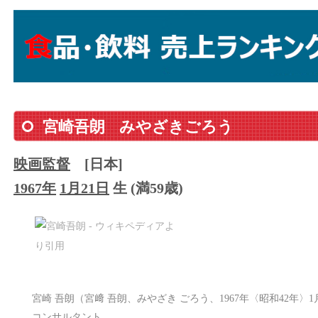
宮崎吾朗
みやざきごろう
映画監督
[日本]
1967年
1月21日
生 (満59歳)
宮崎 吾朗（宮﨑 吾朗、みやざき ごろう、1967年〈昭和42年〉1
コンサルタント。