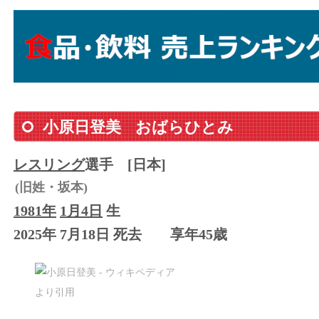
小原日登美
おばらひとみ
レスリング
選手
[日本]
(旧姓・坂本)
1981年
1月4日
生
2025年 7月18日 死去
享年45歳