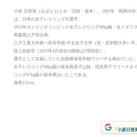
小原 日登美（おばら ひとみ〈旧姓・坂本〉、1981年〈昭和56年〉1
は、日本の女子レスリング元選手。
2012年ロンドンオリンピック女子レスリング48kg級・金メダリ
青森県八戸市出身。
八戸工業大学第一高等学校-中京女子大学（現・至学館大学）卒
陸上自衛官（2021年4月現在の階級は3等陸佐）。
選手として在籍していた自衛隊体育学校でコーチを務めていた
女子レスリング48kg級の坂本真喜子は妹、現役男子フリースタイ
リング67kg級の坂本襟はいとこである。
身長155cm。
「小原日登美