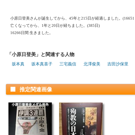
小原日登美さんが誕生してから、45年と215日が経過しました。(16651
亡くなってから、1年と20日が経ちました。(385日)
16266日間 生きました。
「小原日登美」と関連する人物
坂本真
坂本真喜子
三宅義信
北澤俊美
吉田沙保里
推定関連画像