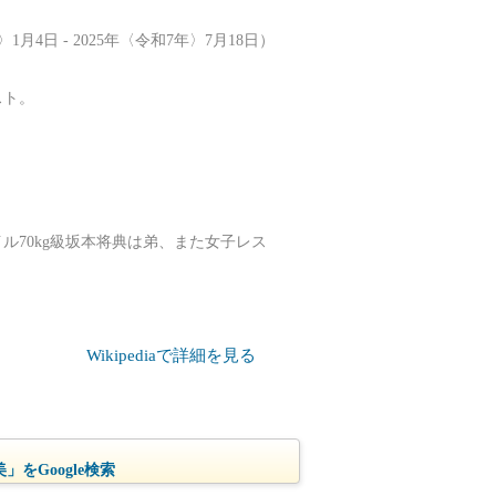
月4日 - 2025年〈令和7年〉7月18日）
スト。
。
。
ル70kg級坂本将典は弟、また女子レス
Wikipediaで詳細を見る
」をGoogle検索