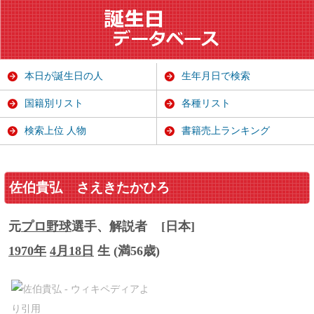
本日が誕生日の人
生年月日で検索
国籍別リスト
各種リスト
検索上位 人物
書籍売上ランキング
佐伯貴弘
さえきたかひろ
元
プロ野球
選手、解説者
[日本]
1970年
4月18日
生 (満56歳)