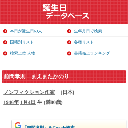
本日が誕生日の人
生年月日で検索
国籍別リスト
各種リスト
検索上位 人物
書籍売上ランキング
前間孝則
まえまたかのり
ノンフィクション
作家
[日本]
1946年
1月4日
生 (満80歳)
「前間孝則」をGoogle検索