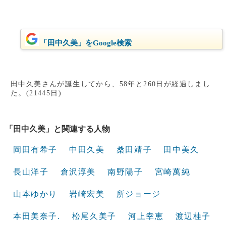
「田中久美」をGoogle検索
田中久美さんが誕生してから、58年と260日が経過しまし
た。(21445日)
「田中久美」と関連する人物
岡田有希子
中田久美
桑田靖子
田中美久
長山洋子
倉沢淳美
南野陽子
宮崎萬純
山本ゆかり
岩崎宏美
所ジョージ
本田美奈子.
松尾久美子
河上幸恵
渡辺桂子