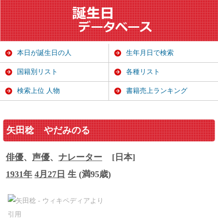
本日が誕生日の人
生年月日で検索
国籍別リスト
各種リスト
検索上位 人物
書籍売上ランキング
矢田稔
やだみのる
俳優
、
声優
、
ナレーター
[日本]
1931年
4月27日
生 (満95歳)