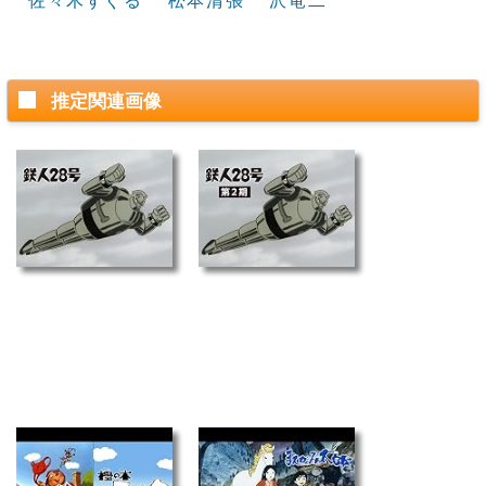
佐々木すぐる
松本清張
沢竜二
推定関連画像