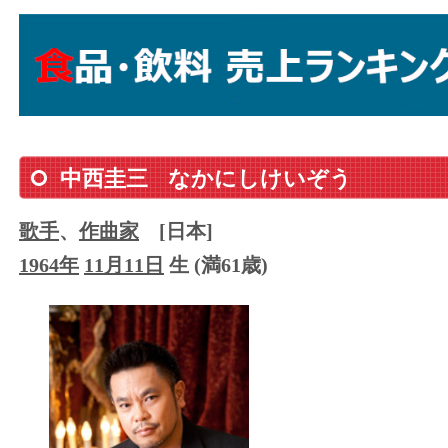
中西圭三
なかにしけいぞう
歌手
、
作曲家
[日本]
1964年
11月11日
生 (満61歳)