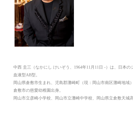
中西 圭三（なかにし けいぞう、1964年11月11日 -）は、日
血液型AB型。
岡山県倉敷市生まれ、児島郡灘崎町（現：岡山市南区灘崎地域
倉敷市の慈愛幼稚園出身。
岡山市立彦崎小学校、岡山市立灘崎中学校、岡山県立倉敷天城