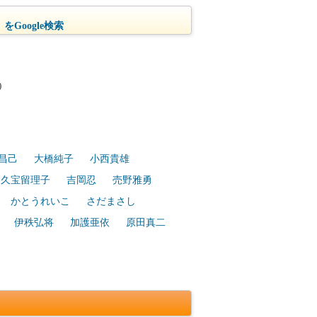
をGoogle検索
)
昌己
大橋純子
小西貴雄
久宝留理子
吉岡忍
売野雅勇
かとうれいこ
さだまさし
伊秩弘将
加護亜依
原田真二