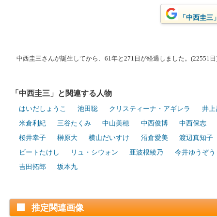
「中西圭三」
中西圭三さんが誕生してから、61年と271日が経過しました。(22551日
「中西圭三」と関連する人物
はいだしょうこ
池田聡
クリスティーナ・アギレラ
井上
米倉利紀
三谷たくみ
中山美穂
中西俊博
中西保志
桜井幸子
榊原大
横山だいすけ
沼倉愛美
渡辺真知子
ビートたけし
リュ・シウォン
亜波根綾乃
今井ゆうぞう
吉田拓郎
坂本九
推定関連画像