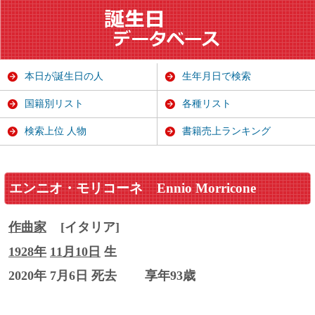
本日が誕生日の人
生年月日で検索
国籍別リスト
各種リスト
検索上位 人物
書籍売上ランキング
エンニオ・モリコーネ
Ennio Morricone
作曲家
[イタリア]
1928年
11月10日
生
2020年 7月6日 死去
享年93歳