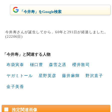
「今井寿」をGoogle検索
今井寿さんが誕生してから、60年と291日が経過しました。
(22206日)
「今井寿」と関連する人物
布袋寅泰
樋口豊
森雪之丞
櫻井敦司
ヤガミトール
星野英彦
藤井麻輝
野沢直子
金子美香
推定関連画像