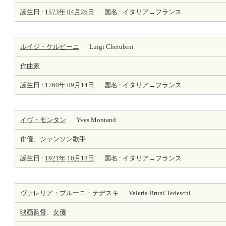
誕生日 :
1573年
04月26日
国名 : イタリア→フランス
ルイジ・ケルビーニ
Luigi Cherubini
作曲家
誕生日 :
1760年
09月14日
国名 : イタリア→フランス
イヴ・モンタン
Yves Montand
俳優
、シャンソン
歌手
誕生日 :
1921年
10月13日
国名 : イタリア→フランス
ヴァレリア・ブルーニ・テデスキ
Valeria Bruni Tedeschi
映画監督
、
女優