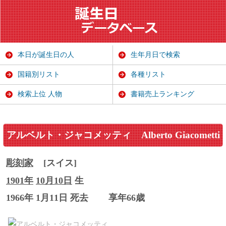
本日が誕生日の人
生年月日で検索
国籍別リスト
各種リスト
検索上位 人物
書籍売上ランキング
アルベルト・ジャコメッティ
Alberto Giacometti
彫刻家
[スイス]
1901年
10月10日
生
1966年 1月11日 死去
享年66歳