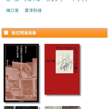
樋口覚
粟津則雄
推定関連画像