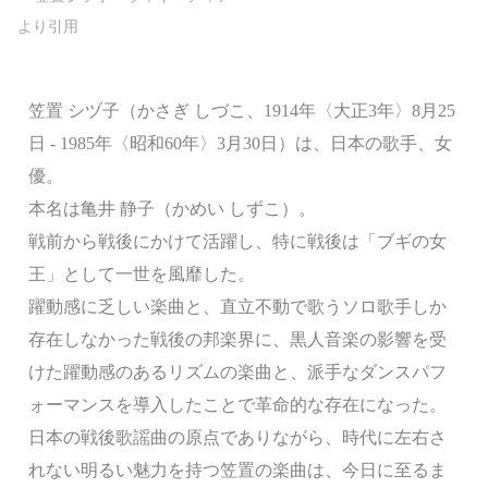
笠置 シヅ子（かさぎ しづこ、1914年〈大正3年〉8月25
日 - 1985年〈昭和60年〉3月30日）は、日本の歌手、女
優。
本名は亀井 静子（かめい しずこ）。
戦前から戦後にかけて活躍し、特に戦後は「ブギの女
王」として一世を風靡した。
躍動感に乏しい楽曲と、直立不動で歌うソロ歌手しか
存在しなかった戦後の邦楽界に、黒人音楽の影響を受
けた躍動感のあるリズムの楽曲と、派手なダンスパフ
ォーマンスを導入したことで革命的な存在になった。
日本の戦後歌謡曲の原点でありながら、時代に左右さ
れない明るい魅力を持つ笠置の楽曲は、今日に至るま