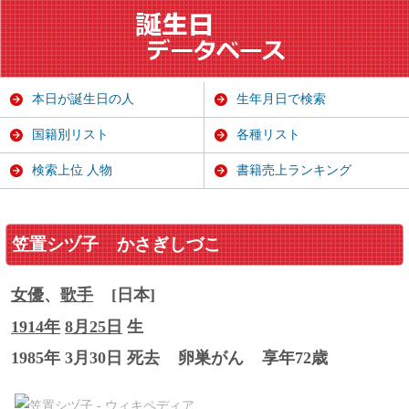
本日が誕生日の人
生年月日で検索
国籍別リスト
各種リスト
検索上位 人物
書籍売上ランキング
笠置シヅ子
かさぎしづこ
女優
、
歌手
[日本]
1914年
8月25日
生
1985年 3月30日 死去
卵巣がん
享年72歳