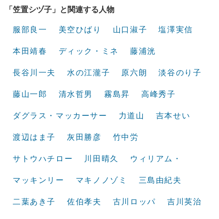
「笠置シヅ子」と関連する人物
服部良一
美空ひばり
山口淑子
塩澤実信
本田靖春
ディック・ミネ
藤浦洸
長谷川一夫
水の江瀧子
原六朗
淡谷のり子
藤山一郎
清水哲男
霧島昇
高峰秀子
ダグラス・マッカーサー
力道山
吉本せい
渡辺はま子
灰田勝彦
竹中労
サトウハチロー
川田晴久
ウィリアム・
マッキンリー
マキノノゾミ
三島由紀夫
二葉あき子
佐伯孝夫
古川ロッパ
吉川英治