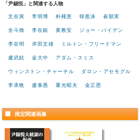
「尹錫悦」と関連する人物
文在寅
李明博
朴槿恵
韓悳洙
崔順実
全斗煥
李在鎔
黄教安
ジョー・バイデン
李在明
岸田文雄
ミルトン・フリードマン
盧武鉉
金大中
アダム・スミス
ウィンストン・チャーチル
ダロン・アセモグル
李承晩
盧泰愚
重光昭夫
金正恩
推定関連画像