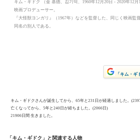
キム・ギドク （金 基德、김기덕、1960年12月20日 - 2020年
映画プロデューサー。
『大怪獣ヨンガリ』（1967年）などを監督した、同じく映画監
同名の別人である。
「キム・ギド
キム・ギドクさんが誕生してから、65年と231日が経過しました。(2397
亡くなってから、5年と240日が経ちました。(2066日)
21906日間 生きました。
「キム・ギドク」と関連する人物