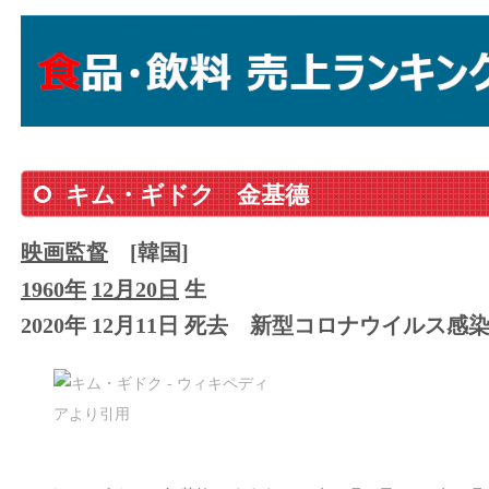
キム・ギドク
金基德
映画監督
[韓国]
1960年
12月20日
生
2020年 12月11日 死去
新型コロナウイルス感