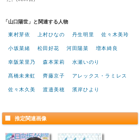
「山口陽世」と関連する人物
東村芽依
上村ひなの
丹生明里
佐々木美玲
小坂菜緒
松田好花
河田陽菜
増本綺良
幸阪茉里乃
森本茉莉
水瀬いのり
髙橋未来虹
齊藤京子
アレックス・ラミレス
佐々木久美
渡邉美穂
濱岸ひより
推定関連画像