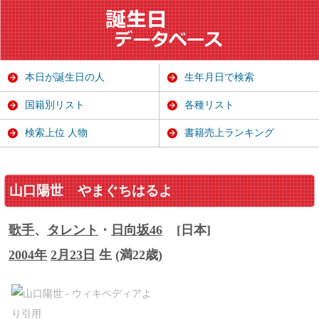
本日が誕生日の人
生年月日で検索
国籍別リスト
各種リスト
検索上位 人物
書籍売上ランキング
山口陽世
やまぐちはるよ
歌手
、
タレント
・
日向坂46
[日本]
2004年
2月23日
生 (満22歳)