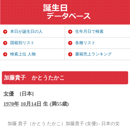
本日が誕生日の人
生年月日で検索
国籍別リスト
各種リスト
検索上位 人物
書籍売上ランキング
加藤貴子
かとうたかこ
女優
[日本]
1970年
10月14日
生 (満55歳)
加藤 貴子（かとう たかこ）加藤貴子 (女優) - 日本の女