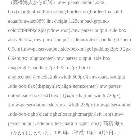
（高橋海人から転送）.mw-parser-output .side-
box{margin:4px 0;box-sizing:border-box;border:1px solid
#aaa;font-size:88%;line-height:1.25em;background-
color:#f9f9f9;display:flow-root}.mw-parser-output .side-box-
abovebelow,.mw-parser-output .side-box-text{padding:0.25em
0.9em}.mw-parser-output .side-box-image{padding:2px 0 2px
0.9em;text-align:center}.mw-parser-output .side-box-
imageright{padding:2px 0.9em 2px 0;text-
align:center}@media(min-width:500px){.mw-parser-output
.side-box-flex{display:flex;align-items:center}.mw-parser-
output .side-box-text{flex:1}}@media(min-width:720px)
{.mw-parser-output .side-box{width:238px}.mw-parser-output
.side-box-right{clear:right;float:right;margin-left:1em}.mw-
parser-output .side-box-left{margin-right:1em}} 髙橋 海人
（たかはし かいと、1999年〈平成11年〉4月3日 - ）