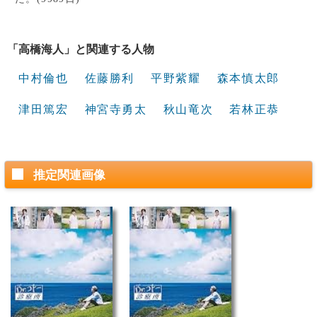
「高橋海人」と関連する人物
中村倫也
佐藤勝利
平野紫耀
森本慎太郎
津田篤宏
神宮寺勇太
秋山竜次
若林正恭
推定関連画像