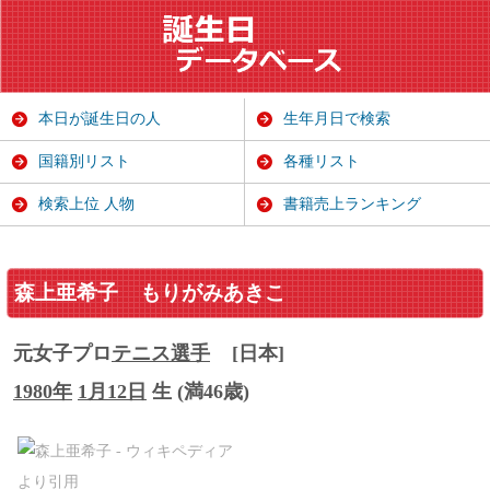
本日が誕生日の人
生年月日で検索
国籍別リスト
各種リスト
検索上位 人物
書籍売上ランキング
森上亜希子
もりがみあきこ
元女子プロ
テニス選手
[日本]
1980年
1月12日
生 (満46歳)