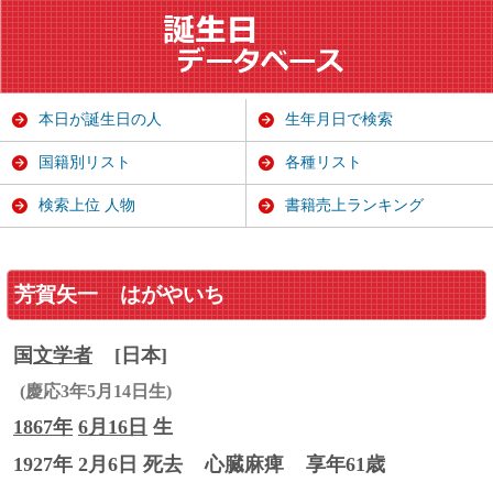
本日が誕生日の人
生年月日で検索
国籍別リスト
各種リスト
検索上位 人物
書籍売上ランキング
芳賀矢一
はがやいち
国
文学者
[日本]
(慶応3年5月14日生)
1867年
6月16日
生
1927年 2月6日 死去
心臓麻痺
享年61歳