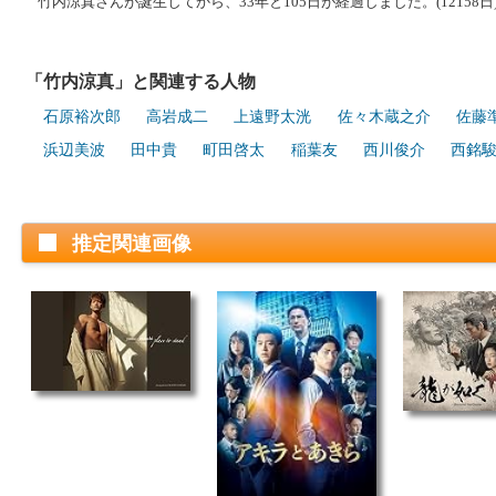
竹内涼真さんが誕生してから、33年と105日が経過しました。(12158日
「竹内涼真」と関連する人物
石原裕次郎
高岩成二
上遠野太洸
佐々木蔵之介
佐藤
浜辺美波
田中貴
町田啓太
稲葉友
西川俊介
西銘
推定関連画像