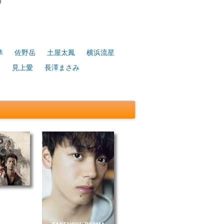
)
準
佐野岳
土屋太鳳
横浜流星
駿
見上愛
長澤まさみ