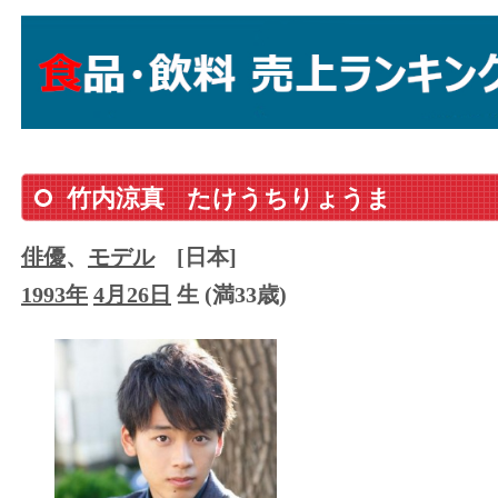
竹内涼真
たけうちりょうま
俳優
、
モデル
[日本]
1993年
4月26日
生 (満33歳)