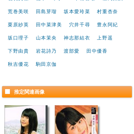
荒巻美咲
田島芽瑠
坂本愛玲菜
村重杏奈
栗原紗英
田中菜津美
穴井千尋
豊永阿紀
坂口理子
山本茉央
神志那結衣
上野遥
下野由貴
岩花詩乃
渡部愛
田中優香
秋吉優花
駒田京伽
推定関連画像