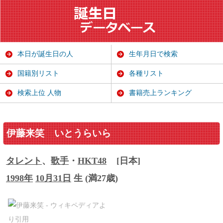
本日が誕生日の人
生年月日で検索
国籍別リスト
各種リスト
検索上位 人物
書籍売上ランキング
伊藤来笑
いとうらいら
タレント
、
歌手
・
HKT48
[日本]
1998年
10月31日
生 (満27歳)