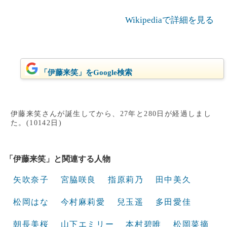
Wikipediaで詳細を見る
「伊藤来笑」をGoogle検索
伊藤来笑さんが誕生してから、27年と280日が経過しまし
た。(10142日)
「伊藤来笑」と関連する人物
矢吹奈子
宮脇咲良
指原莉乃
田中美久
松岡はな
今村麻莉愛
兒玉遥
多田愛佳
朝長美桜
山下エミリー
本村碧唯
松岡菜摘