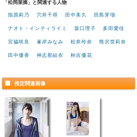
「松岡菜摘」と関連する人物
指原莉乃
穴井千尋
田中美久
田島芽瑠
ナオト・インティライミ
坂口理子
多田愛佳
宮脇咲良
峯岸みなみ
松井玲奈
熊沢世莉奈
田中優香
神志那結衣
秋吉優花
推定関連画像