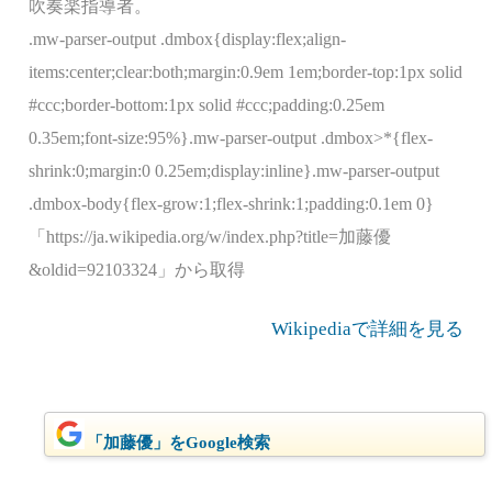
吹奏楽指導者。
.mw-parser-output .dmbox{display:flex;align-
items:center;clear:both;margin:0.9em 1em;border-top:1px solid
#ccc;border-bottom:1px solid #ccc;padding:0.25em
0.35em;font-size:95%}.mw-parser-output .dmbox>*{flex-
shrink:0;margin:0 0.25em;display:inline}.mw-parser-output
.dmbox-body{flex-grow:1;flex-shrink:1;padding:0.1em 0}
「https://ja.wikipedia.org/w/index.php?title=加藤優
&oldid=92103324」から取得
Wikipediaで詳細を見る
「加藤優」をGoogle検索