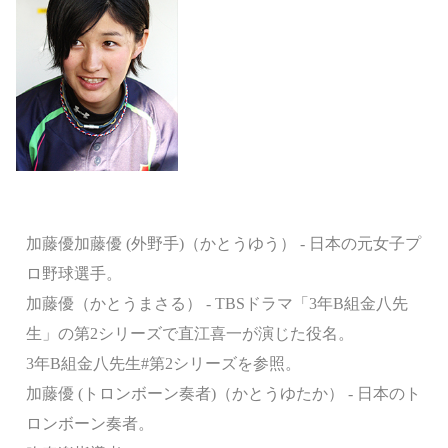
加藤優加藤優 (外野手)（かとうゆう） - 日本の元女子プ
ロ野球選手。
加藤優（かとうまさる） - TBSドラマ「3年B組金八先
生」の第2シリーズで直江喜一が演じた役名。
3年B組金八先生#第2シリーズを参照。
加藤優 (トロンボーン奏者)（かとうゆたか） - 日本のト
ロンボーン奏者。