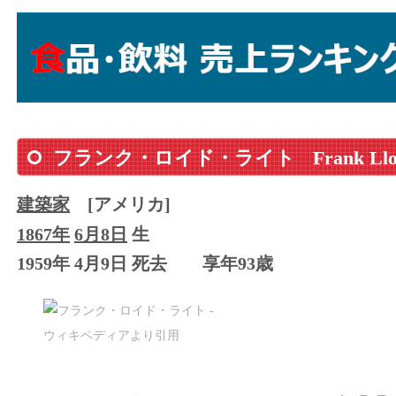
フランク・ロイド・ライト
Frank Ll
建築家
[アメリカ]
1867年
6月8日
生
1959年 4月9日 死去
享年93歳