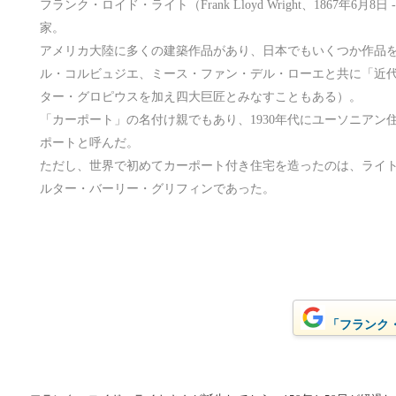
フランク・ロイド・ライト（Frank Lloyd Wright、1867年6月8
家。
アメリカ大陸に多くの建築作品があり、日本でもいくつか作品
ル・コルビュジエ、ミース・ファン・デル・ローエと共に「近
ター・グロピウスを加え四大巨匠とみなすこともある）。
「カーポート」の名付け親でもあり、1930年代にユーソニアン
ポートと呼んだ。
ただし、世界で初めてカーポート付き住宅を造ったのは、ライ
ルター・バーリー・グリフィンであった。
「フランク・