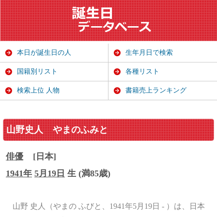
本日が誕生日の人
生年月日で検索
国籍別リスト
各種リスト
検索上位 人物
書籍売上ランキング
山野史人
やまのふみと
俳優
[日本]
1941年
5月19日
生 (満85歳)
山野 史人（やまの ふびと、1941年5月19日 - ）は、日本