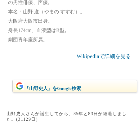
の男性俳優、声優。
本名：山野 進（やまの すすむ）。
大阪府大阪市出身。
身長174cm、血液型はB型。
劇団青年座所属。
Wikipediaで詳細を見る
「山野史人」をGoogle検索
山野史人さんが誕生してから、85年と83日が経過しまし
た。(31129日)