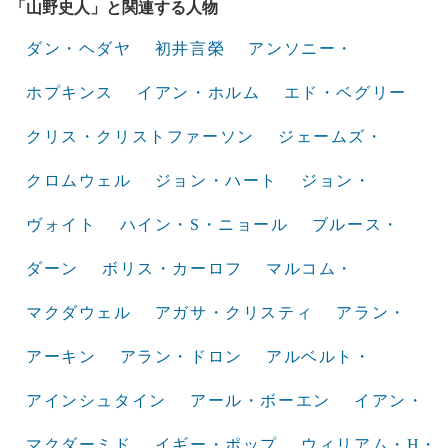
「山野史人」と関連する人物
ダン・ヘダヤ
初井言榮
アンソニー・
ホプキンス
イアン・ホルム
エド・ベグリー
クリス・クリストファーソン
ジェームズ・
クロムウェル
ジョン・ハート
ジョン・
ヴォイト
ハイン・S・ニョール
ブルース・
ダーン
ボリス・カーロフ
マルコム・
マクダウェル
アガサ・クリスティ
アラン・
アーキン
アラン・ドロン
アルベルト・
アインシュタイン
アール・ボーエン
イアン・
マクダーミド
イギー・ポップ
ウィリアム・H・