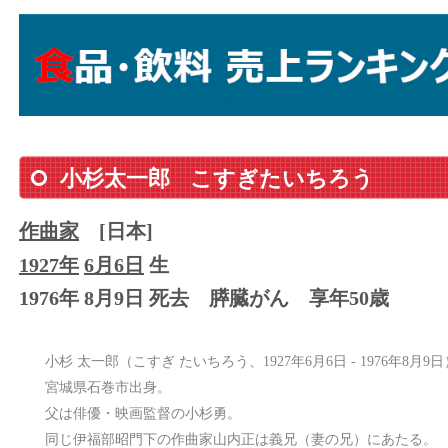
小杉太一郎
こすぎたいちろう
作曲家
[日本]
1927年
6月6日
生
1976年 8月9日 死去
膵臓がん
享年50歳
小杉 太一郎（こすぎ たいちろう、1927年6月6日 - 1976年8
宮城県石巻市出身。
父は俳優・映画監督の小杉勇。
同じ伊福部昭門下の作曲家山内正は義兄（妻の兄）にあたる。