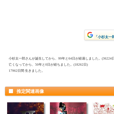
「小杉太一郎
小杉太一郎さんが誕生してから、99年と64日が経過しました。(36224日
亡くなってから、50年と0日が経ちました。(18262日)
17962日間 生きました。
推定関連画像