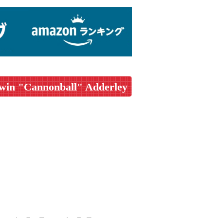
dwin "Cannonball" Adderley