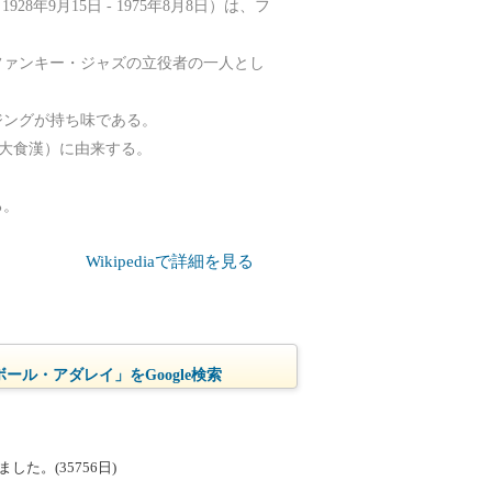
ey、1928年9月15日 - 1975年8月8日）は、フ
ファンキー・ジャズの立役者の一人とし
ジングが持ち味である。
l:大食漢）に由来する。
る。
Wikipediaで詳細を見る
ール・アダレイ」をGoogle検索
た。(35756日)