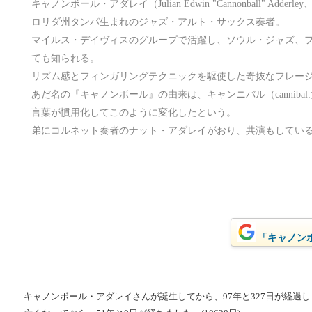
キャノンボール・アダレイ（Julian Edwin "Cannonball" Adderl
ロリダ州タンパ生まれのジャズ・アルト・サックス奏者。
マイルス・デイヴィスのグループで活躍し、ソウル・ジャズ、
ても知られる。
リズム感とフィンガリングテクニックを駆使した奇抜なフレー
あだ名の『キャノンボール』の由来は、キャンニバル（canniba
言葉が慣用化してこのように変化したという。
弟にコルネット奏者のナット・アダレイがおり、共演もしてい
「キャノンボ
キャノンボール・アダレイさんが誕生してから、97年と327日が経過しまし