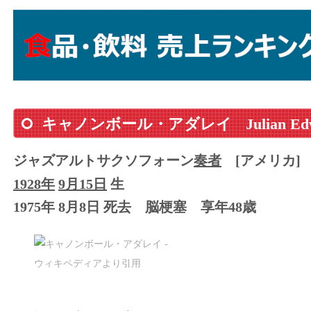
キャノンボール・アダレイ
Julian E
ジャズアルトサクソフォーン
奏者
[アメリカ]
1928年
9月15日
生
1975年 8月8日 死去
脳梗塞
享年48歳